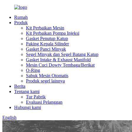
Rumah
Produk
Kit Perbaikan Mesin
Kit Perbaikan Pompa Injeksi
Gasket Penutup Katup
Paking Kepala Silinder
Gasket Panci Minyak
Segel Minyak dan Segel Batang Katup
Gasket Intake & Exhaust Manifold
Mesin Cuci Dowty Tembaga/Berikat
O-Ring
Sabuk Mesin Otomatis
Produk segel lainnya
Berita
Tentang kami
Tur Pabrik
Evaluasi Pelanggan
Hubungi kami
English