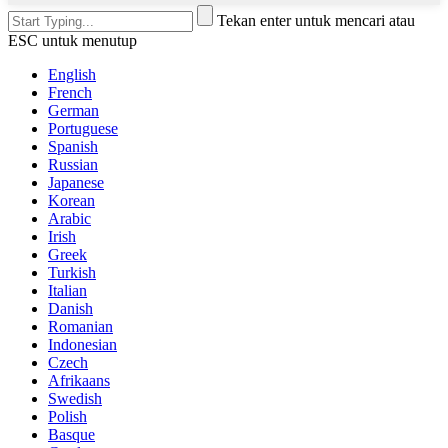
Tekan enter untuk mencari atau
ESC untuk menutup
English
French
German
Portuguese
Spanish
Russian
Japanese
Korean
Arabic
Irish
Greek
Turkish
Italian
Danish
Romanian
Indonesian
Czech
Afrikaans
Swedish
Polish
Basque