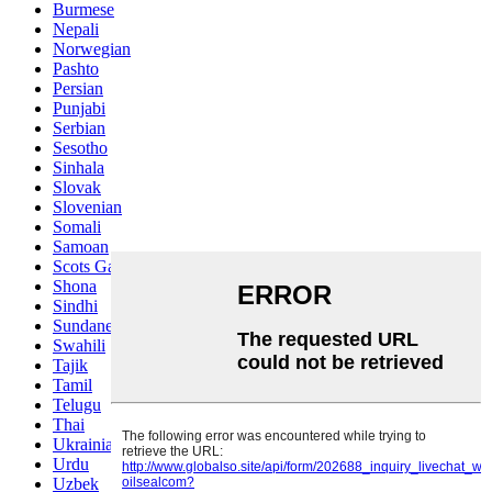
Burmese
Nepali
Norwegian
Pashto
Persian
Punjabi
Serbian
Sesotho
Sinhala
Slovak
Slovenian
Somali
Samoan
Scots Gaelic
Shona
Sindhi
Sundanese
Swahili
Tajik
Tamil
Telugu
Thai
Ukrainian
Urdu
Uzbek