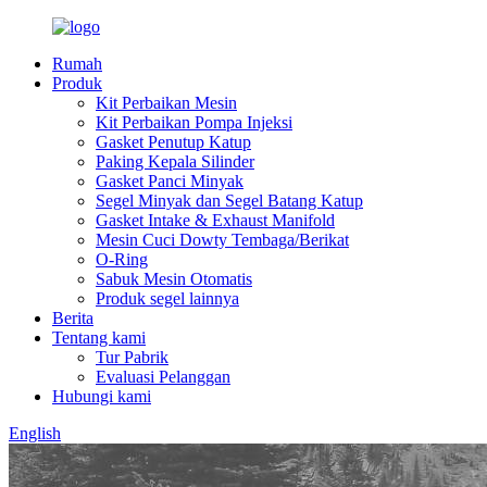
Rumah
Produk
Kit Perbaikan Mesin
Kit Perbaikan Pompa Injeksi
Gasket Penutup Katup
Paking Kepala Silinder
Gasket Panci Minyak
Segel Minyak dan Segel Batang Katup
Gasket Intake & Exhaust Manifold
Mesin Cuci Dowty Tembaga/Berikat
O-Ring
Sabuk Mesin Otomatis
Produk segel lainnya
Berita
Tentang kami
Tur Pabrik
Evaluasi Pelanggan
Hubungi kami
English