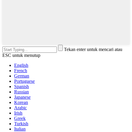
Tekan enter untuk mencari atau
ESC untuk menutup
English
French
German
Portuguese
Spanish
Russian
Japanese
Korean
Arabic
Irish
Greek
Turkish
Italian