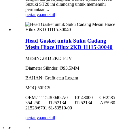
Suzuki ST20 ini dirancang untuk memenuhi
permintaan...
pertanyaan
detail
Head Gasket untuk Suku Cadang
Mesin Hiace Hilux 2KD 11115-30040
MESIN: 2KD 2KD-FTV
Diameter Silinder: Ø93.5MM
BAHAN: Grafit atau Logam
MOQ:50PCS
OEM:11115-30040-A0 10148000 CH2585
354.250 J1252134 J1252134 AF5980
21528/6701 61-53510-00
pertanyaan
detail