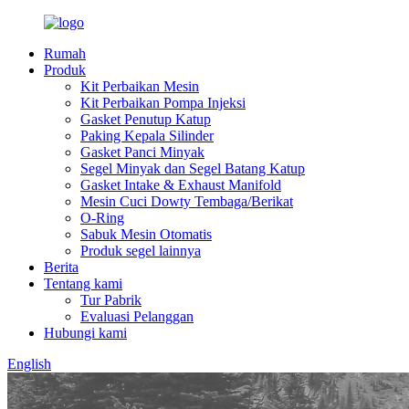
Rumah
Produk
Kit Perbaikan Mesin
Kit Perbaikan Pompa Injeksi
Gasket Penutup Katup
Paking Kepala Silinder
Gasket Panci Minyak
Segel Minyak dan Segel Batang Katup
Gasket Intake & Exhaust Manifold
Mesin Cuci Dowty Tembaga/Berikat
O-Ring
Sabuk Mesin Otomatis
Produk segel lainnya
Berita
Tentang kami
Tur Pabrik
Evaluasi Pelanggan
Hubungi kami
English