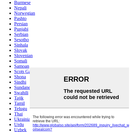
Burmese
Nepali
Norwegian
Pashto
Persian
Punjabi
Serbian
Sesotho
Sinhala
Slovak
Slovenian
Somali
Samoan
Scots Gaelic
Shona
Sindhi
Sundanese
Swahili
Tajik
Tamil
Telugu
Thai
Ukrainian
Urdu
Uzbek