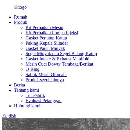
Rumah
Produk
Kit Perbaikan Mesin
Kit Perbaikan Pompa Injeksi
Gasket Penutup Katup
Paking Kepala Silinder
Gasket Panci Minyak
Segel Minyak dan Segel Batang Katup
Gasket Intake & Exhaust Manifold
Mesin Cuci Dowty Tembaga/Berikat
O-Ring
Sabuk Mesin Otomatis
Produk segel lainnya
Berita
Tentang kami
Tur Pabrik
Evaluasi Pelanggan
Hubungi kami
English