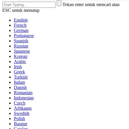
Tekan enter untuk mencari atau
ESC untuk menutup
English
French
German
Portuguese
Spanish
Russian
Japanese
Korean
Arabic
Irish
Greek
Turkish
Italian
Danish
Romanian
Indonesian
Czech
Afrikaans
Swedish
Polish
Basque
Catalan