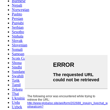
Burmese
Nepali
Norwegian
Pashto
Persian
Punjabi
Serbian
Sesotho
Sinhala
Slovak
Slovenian
Somali
Samoan
Scots Gaelic
Shona
Sindhi
Sundanese
Swahili
Tajik
Tamil
Telugu
Thai
Ukrainian
Urdu
Uzbek